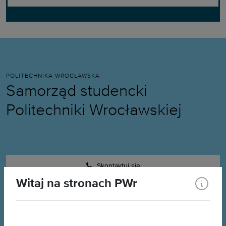
POLITECHNIKA WROCŁAWSKA
Samorząd studencki
Politechniki Wrocławskiej
Skontaktuj się
Witaj na stronach PWr
Kontakt do Wydziałowej Rady Samorządu
NA STRONACH POLITECHNIKI WROCŁAWSKIEJ UŻYWAMY PLIKÓW
Studenckiego Twojego Wydziału.
COOKIES I PODOBNYCH TECHNOLOGII, ABY ZAPEWNIĆ POPRAWNE
DZIAŁANIE NASZEJ STRONY, ZAPAMIĘTAĆ TWOJE USTAWIENIA ORAZ