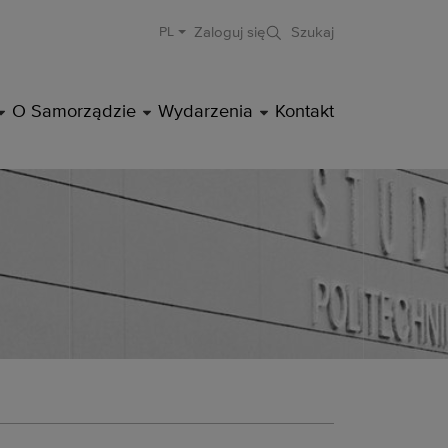
Zaloguj się
Szukaj
PL
rocławskiej
DROPDOWN
DROPDOWN
DROPDOWN
O Samorządzie
Wydarzenia
Kontakt