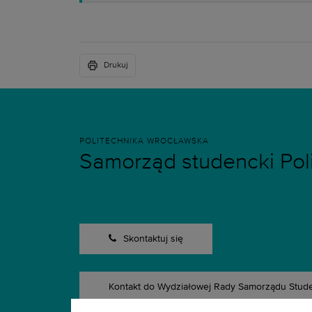
Drukuj
POLITECHNIKA WROCŁAWSKA
Samorząd studencki Poli
Skontaktuj się
Kontakt do Wydziałowej Rady Samorządu Stud