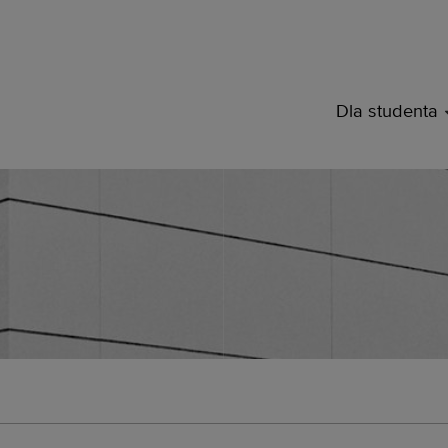
ąd Studencki Politechniki W
Dla studenta