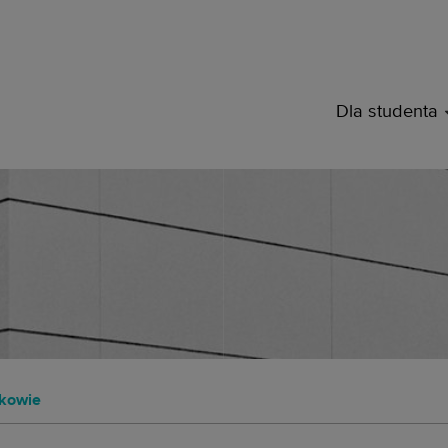
ąd Studencki Politechniki W
Dla studenta
kowie