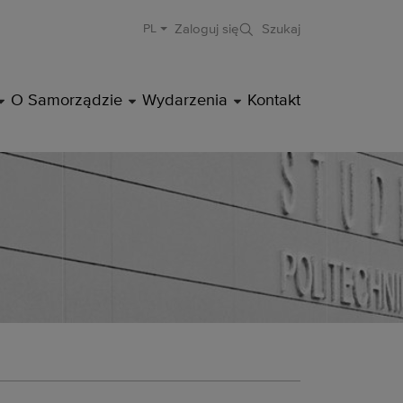
Zaloguj się
Szukaj
PL
rocławskiej
DROPDOWN
DROPDOWN
DROPDOWN
O Samorządzie
Wydarzenia
Kontakt